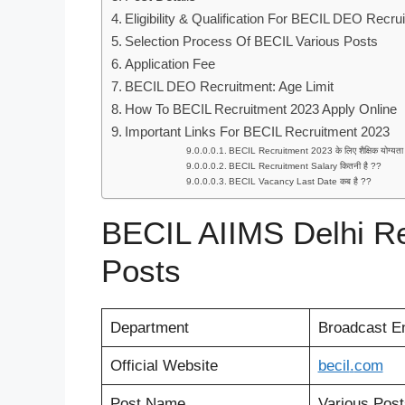
Eligibility & Qualification For BECIL DEO Recr
Selection Process Of BECIL Various Posts
Application Fee
BECIL DEO Recruitment: Age Limit
How To BECIL Recruitment 2023 Apply Online
Important Links For BECIL Recruitment 2023
BECIL Recruitment 2023 के लिए शैक्षिक योग्यता क
BECIL Recruitment Salary कितनी है ??
BECIL Vacancy Last Date कब है ??
BECIL AIIMS Delhi Re
Posts
Department
Broadcast En
Official Website
becil
.
com
Post Name
Various Post