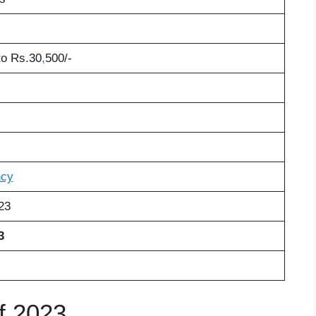
to Rs.30
,
500/-
ncy
23
3
f 2023