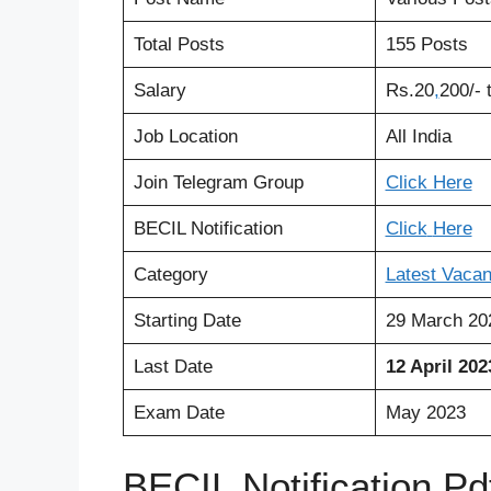
Total Posts
155 Posts
Salary
Rs.20
,
200/- 
Job Location
All India
Join Telegram Group
Click Here
BECIL Notification
Click
Here
Category
Latest Vaca
Starting Date
29 March 20
Last Date
12 April 202
Exam Date
May 2023
BECIL Notification Pd