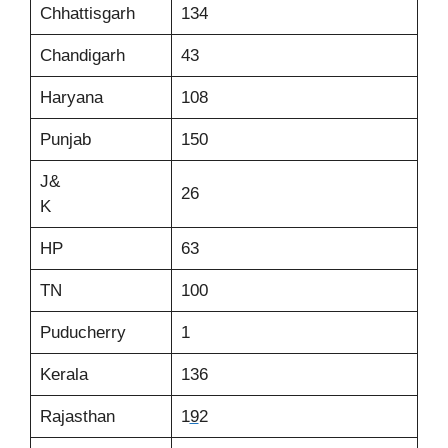
Chhattisgarh
134
Chandigarh
43
Haryana
108
Punjab
150
J&
26
K
HP
63
TN
100
Puducherry
1
Kerala
136
Rajasthan
1
9
2