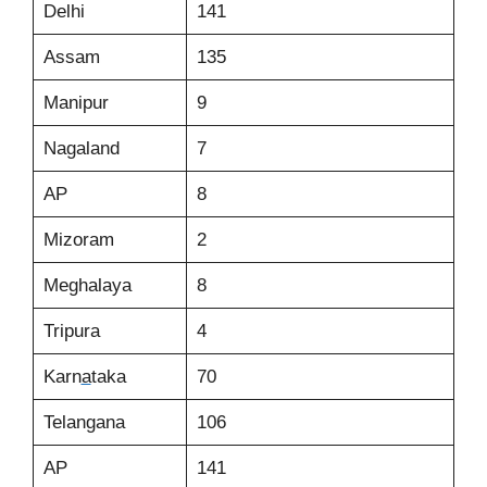
Delhi
141
Assam
135
Manipur
9
Nagaland
7
AP
8
Mizoram
2
Meghalaya
8
Tripura
4
Karn
a
taka
70
Telangana
106
AP
141