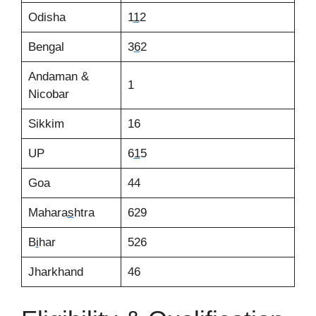
Odisha
1
1
2
Bengal
3
6
2
Andaman &
1
Nicobar
Sikkim
16
UP
6
1
5
Goa
44
Mahara
s
htra
629
B
i
har
526
Jharkhand
46