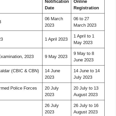
Notification
Online
Date
Registration
06 March
06 to 27
3
2023
March 2023
1 April to 1
23
1 April 2023
May 2023
9 May to 8
Examination, 2023
9 May 2023
June 2023
avaldar (CBIC & CBN)
14 June
14 June to 14
2023
July 2023
Armed Police Forces
20 July
20 July to 13
2023
August 2023
26 July
26 July to 16
2023
August 2023