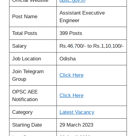
Official Website
opsc
.
gov.in
Assistant Executive
Post Name
Engineer
Total Posts
399 Posts
Salary
Rs.46
,
700/- to Rs.1,10
,
100/-
Job Location
Odisha
Join Telegram
Click Here
Group
OPSC AEE
Click
Here
Notification
Category
Latest Vacancy
Starting Date
29 March 2023